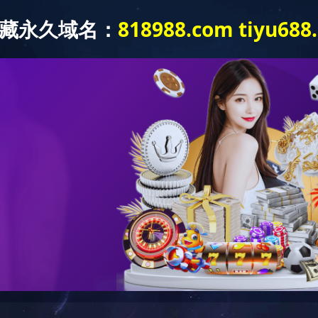
案例展示
服务支持
关于创恒
新闻中心
新利·体育