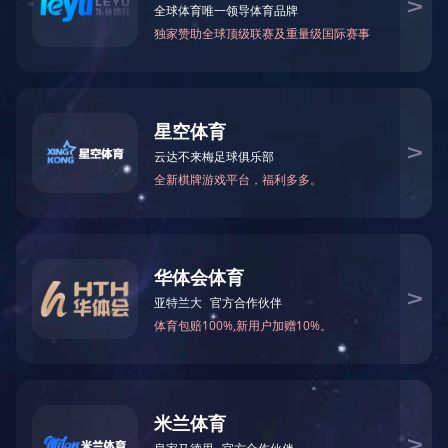
官方网站-登录
行业动态
EM-Smart 系列
新利·体育(中国)官方网站-登录入口双头双工位铁芯激
电机定转子铁芯快速打样加工服务
水暖洁具行业
入口在食品包装
赋码上的应用
新能源电机定转子铁芯激光焊接机
厨具五金行业
2025-01-20
#激光打标机#在
新利·体育(中国)官方网站-登录入口阀芯焊接工作站
包装赋码及标机
食品消费品领域，
包装一直是人们关
新能源汽车零配件激光焊接机
礼品定制
注的重要方面，尤
其是食品安全更是
家电行业
食品包装的重中之
重。而生产日期、
生...
模具制造行业中激光加工设备解决方案
包装赋码
低压电气行业
及标机
|
新
|
关
|
导航
|
关于我们