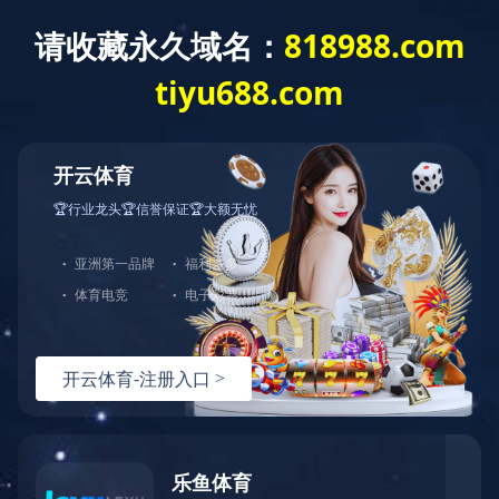
首页
产品中心
当前位置：
首页
>
案例展示
>
行业解决方案
>
包装赋码及
清
案例展示
激光打标系列
空
记
案例展示
录
服务支持
激光切割系列
行业解决方案
光纤激光打标机
取消
历
Products center
史
行业解决方案
清
记
关于创恒
激光焊接系列
客户案例
紫外线激光打标机
精密激光切割机
汽车行业激光智能解决方案
客户案例
空
录
创客说
记
录
新闻中心
激光智能生产线
创客说
走进创恒
CO2激光打标机
大幅激光切割机
新利·体育(中国)官方网站-登录入口CX-CE-1500手持
轨道交通行业激光智能加工解决方案
历
史
新利·体育(中国)官方网站-登录入口
激光清洗系列
科技创恒
公司新闻
在线飞行激光打标机
管材激光切割机
新利·体育(中国)官方网站-登录入口机械手臂激光焊接机
新能源电机定子铁芯激光焊接产线
水泵风机行业
记
录
底部导航
激光加工服务
加入创恒
展会活动
CX-3D系列激光打标机
电机定转子铁芯单工位激光焊接机
新能源电机转子铁芯自动检测压铆产线
新利·体育(中国)官方网站-登录入口清洗机
眼镜行业
新利·体育(中国)