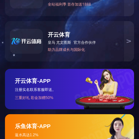
锡市江阴市港城大
05587
们
网
（微信
道988号临港科创
站-
同号）
登
园23-1
录
售后热
入
武汉工厂：武
线：
口
汉市东湖高新技术
400-
027-
开发区光谷三路
8558
777号综合保税区
官方邮
一号标准厂房1层
箱：
友情链接
：
Em-
brand@
Smart官网
ch027.c
om