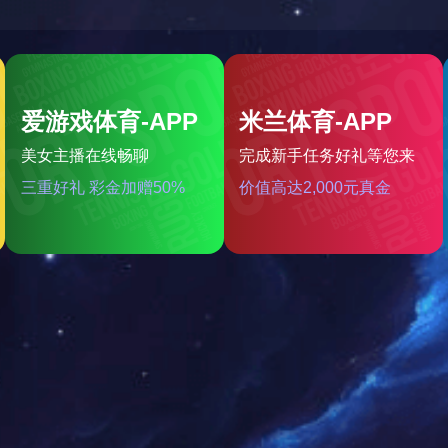
新利·体育(中国)官方
下一篇
应的生产厂家对生产加工的质量和美观提出了更高的要求。在激光焊接