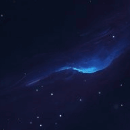
激光焊接技术具有焊接速度快、焊接精度高、焊缝美观等优点，因