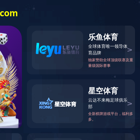
199-4500-
电话:
(中国)官方网站-登录入口
底部导航
5587
方案
历史记录
清空记录
历史记录
清空记录