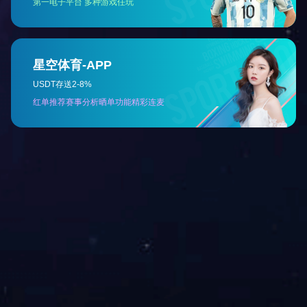
苏州工厂：苏州市高新区通安镇华金路292号1幢1层
无锡工厂：无锡市江阴市港城大道988号临港科创园23-1
武汉工厂：武汉市东湖高新技术开发区光谷三路777号综合保税区一
号标准厂房1层
友情链接
：
Em-Smart官网
|
新利·体育(中国)官方网站-登录入口
销售热线：19945005587（微信同号）
售后热线：
400-027-8558
官方邮箱：brand@ch027.com
|
关注我们