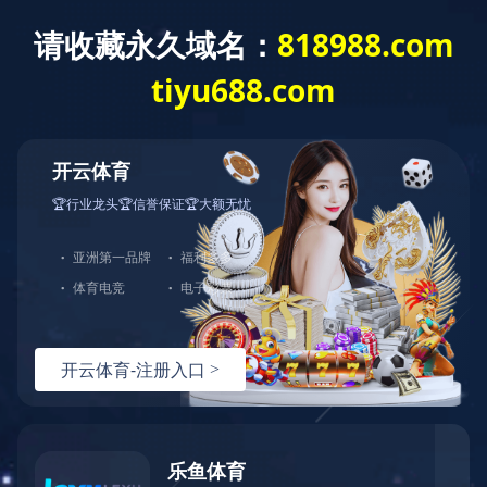
取消
首页
分享到
产品中心
新浪微博
微信
案例展示
激光打标系列
百度贴吧
服务支持
激光切割系列
行业解决方案
光纤激光打标机
豆瓣
QQ好友
关于创恒
激光焊接系列
客户案例
紫外线激光打标机
精密激光切割机
汽车行业激光智能解决方案
新闻中心
激光智能生产线
创客说
走进创恒
CO2激光打标机
大幅激光切割机
新利·体育(中国)官方网站-登录入口CX-CE-1500手持
轨道交通行业激光智能加工解决方案
新利·体育(中国)官方网站-登录入口
激光清洗系列
科技创恒
公司新闻
在线飞行激光打标机
管材激光切割机
新利·体育(中国)官方网站-登录入口机械手臂激光焊接机
新能源电机定子铁芯激光焊接产线
水泵风机行业
底部导航
激光加工服务
加入创恒
展会活动
CX-3D系列激光打标机
电机定转子铁芯单工位激光焊接机
新能源电机转子铁芯自动检测压铆产线
新利·体育(中国)官方网站-登录入口清洗机
眼镜行业