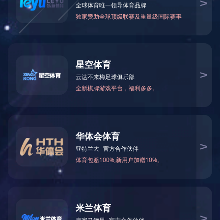
行业动态
EM-Smart 系列
新利·体育(中国)官方网站-登录入口双头双工位铁芯激
电机定转子铁芯快速打样加工服务
水暖洁具行业
1
/
1
新能源电机定转子铁芯激光焊接机
厨具五金行业
激光打标助力小家电精致化特色化
新利·体育(中国)官方网站-登录入口阀芯焊接工作站
包装赋码及标机
激光打标机对材料的适用性广，在五金模具、机械配件、精细零
新能源汽车零配件激光焊接机
礼品定制
件、3C电子、玩具包装等很多行业都有着不小的应用，获得了很多
好评，其凭借着超精细打标的特点逐渐替代丝印和油墨喷码，在小
家电生产加工行业渐渐发展起来。
家电行业
模具制造行业中激光加工设备解决方案
2025-01-21 10:20:40
参数
日期：
低压电气行业
很多使用过丝印或者油墨喷码的加工方式的都知道，这两种方
式一是不够环保，二是丝印的不良品多，质保需要加大力度检查，